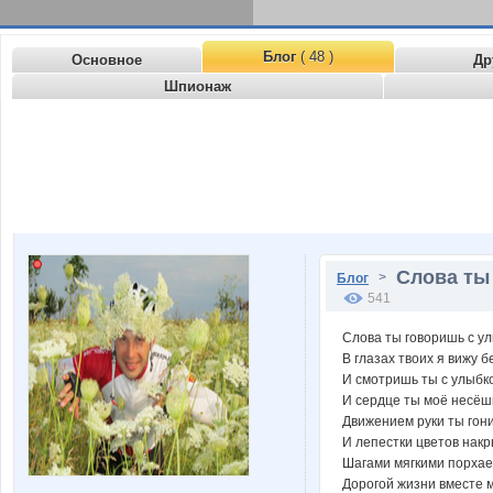
Блог
( 48 )
Основное
Др
Шпионаж
Слова ты 
>
Блог
541
Слова ты говоришь с ул
В глазах твоих я вижу 
И смотришь ты с улыбко
И сердце ты моё несёшь
Движением руки ты гони
И лепестки цветов накр
Шагами мягкими порхае
Дорогой жизни вместе м