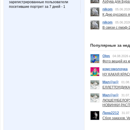
Азбука для Бура
зарегистрированные пользователи
посетившие портрет за 7 дней - 1
nikom
05.06.202
К Дню русского 
nikom
05.06.202
В связи с пмэф-
Популярные за не
Olgs
04.08.2026 
Фото вещей из ки
комсомолочка
НУ КАКАЯ КРАСОТ
Мил@н@
01.08
ЕЛЛЕТТО!!!ДИК
Мил@н@
31.07
ЛЮШЕ!!!!БЕЛО
НОВИНКИ,РАСП
Лана2212
31.07
Сбор заказов. Ve