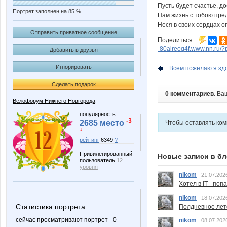
Пусть будет счастье, до
Портрет заполнен на 85 %
Нам жизнь с тобою пре
Неся в своих сердцах 
Отправить приватное сообщение
Поделиться:
-80aireoq4f.www.nn.ru/
Добавить в друзья
Игнорировать
Всем пожелаю я здор
Сделать подарок
0 комментариев
. Ва
Велофорум Нижнего Новгорода
популярность:
-3
2685 место
Чтобы оставлять ко
↓
рейтинг
6349
?
Привилегированный
Новые записи в бл
пользователь
12
уровня
nikom
21.07.202
Хотел в IT - поп
nikom
18.07.202
Статистика портрета:
Полдневное лет
сейчас просматривают портрет - 0
nikom
08.07.202