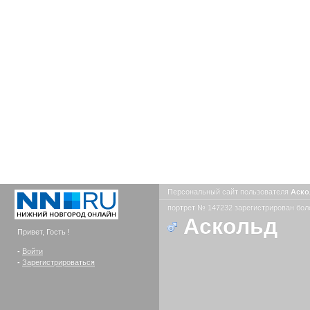
Персональный сайт пользователя
Аск
портрет № 147232 зарегистрирован боле
Аскольд
Привет, Гость !
-
Войти
-
Зарегистрироваться