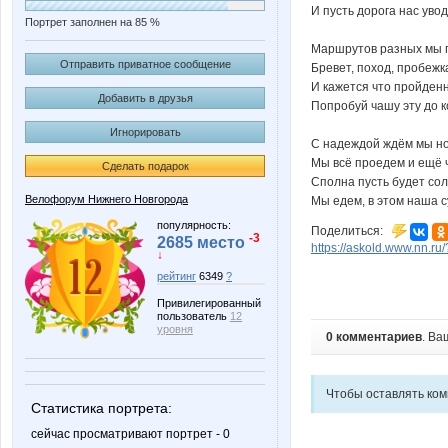
И пусть дорога нас увод
Портрет заполнен на 85 %
Маршрутов разных мы 
Отправить приватное сообщение
Бревет, поход, пробежка
И кажется что пройденн
Добавить в друзья
Попробуй чашу эту до к
Игнорировать
C надеждой ждём мы но
Мы всё проедем и ещё чу
Сделать подарок
Сполна пусть будет сол
Велофорум Нижнего Новгорода
Мы едем, в этом наша су
популярность:
Поделиться:
-3
2685 место
https://askold.www.nn.r
↓
рейтинг
6349
?
Привилегированный
пользователь
12
уровня
0 комментариев
. Ва
Чтобы оставлять ко
Статистика портрета:
сейчас просматривают портрет - 0