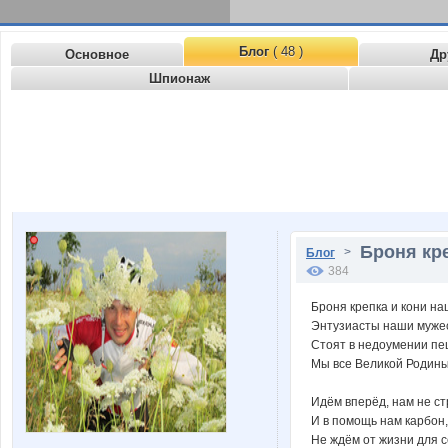
Блог
( 48 )
Основное
Др
Шпионаж
Броня кр
>
Блог
384
Броня крепка и кони н
Энтузиасты наши муже
Стоят в недоумении пе
Мы все Великой Родины
Идём вперёд, нам не с
И в помощь нам карбон,
Не ждём от жизни для с