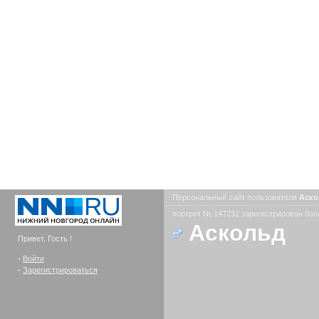
Персональный сайт пользователя
Аск
портрет № 147232 зарегистрирован боле
Аскольд
Привет, Гость !
-
Войти
-
Зарегистрироваться