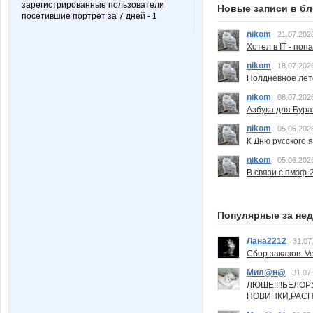
зарегистрированные пользователи
Новые записи в бл
посетившие портрет за 7 дней - 1
nikom
21.07.202
Хотел в IT - поп
nikom
18.07.202
Полдневное лет
nikom
08.07.202
Азбука для Бура
nikom
05.06.202
К Дню русского 
nikom
05.06.202
В связи с пмэф-
Популярные за не
Лана2212
31.07
Сбор заказов. Ve
Мил@н@
31.07
ЛЮШЕ!!!!БЕЛО
НОВИНКИ,РАСП